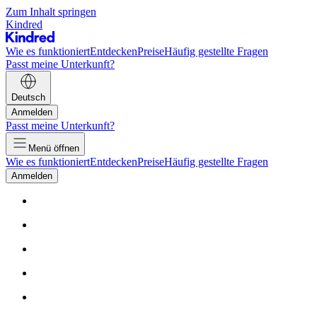
Zum Inhalt springen
Kindred
Wie es funktioniert
Entdecken
Preise
Häufig gestellte Fragen
Passt meine Unterkunft?
Deutsch
Anmelden
Passt meine Unterkunft?
Menü öffnen
Wie es funktioniert
Entdecken
Preise
Häufig gestellte Fragen
Anmelden