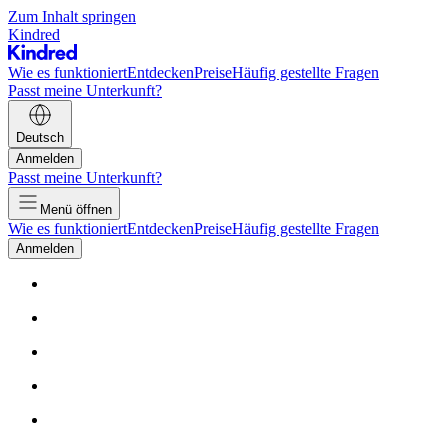
Zum Inhalt springen
Kindred
Wie es funktioniert
Entdecken
Preise
Häufig gestellte Fragen
Passt meine Unterkunft?
Deutsch
Anmelden
Passt meine Unterkunft?
Menü öffnen
Wie es funktioniert
Entdecken
Preise
Häufig gestellte Fragen
Anmelden