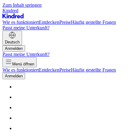
Zum Inhalt springen
Kindred
Wie es funktioniert
Entdecken
Preise
Häufig gestellte Fragen
Passt meine Unterkunft?
Deutsch
Anmelden
Passt meine Unterkunft?
Menü öffnen
Wie es funktioniert
Entdecken
Preise
Häufig gestellte Fragen
Anmelden