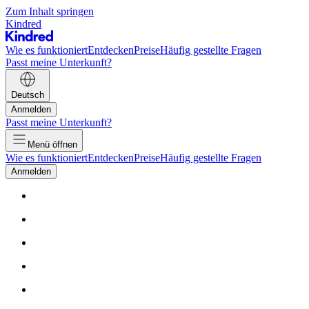
Zum Inhalt springen
Kindred
Wie es funktioniert
Entdecken
Preise
Häufig gestellte Fragen
Passt meine Unterkunft?
Deutsch
Anmelden
Passt meine Unterkunft?
Menü öffnen
Wie es funktioniert
Entdecken
Preise
Häufig gestellte Fragen
Anmelden