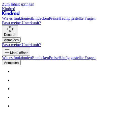
Zum Inhalt springen
Kindred
Wie es funktioniert
Entdecken
Preise
Häufig gestellte Fragen
Passt meine Unterkunft?
Deutsch
Anmelden
Passt meine Unterkunft?
Menü öffnen
Wie es funktioniert
Entdecken
Preise
Häufig gestellte Fragen
Anmelden