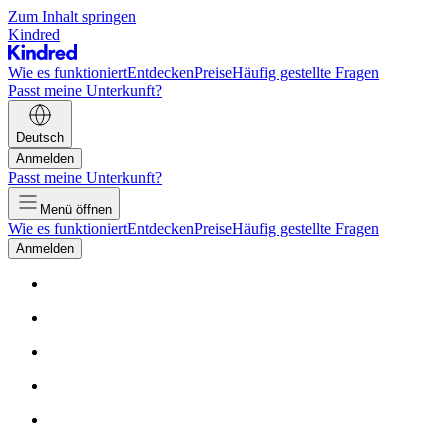
Zum Inhalt springen
Kindred
Wie es funktioniert
Entdecken
Preise
Häufig gestellte Fragen
Passt meine Unterkunft?
Deutsch
Anmelden
Passt meine Unterkunft?
Menü öffnen
Wie es funktioniert
Entdecken
Preise
Häufig gestellte Fragen
Anmelden