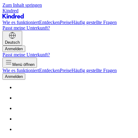
Zum Inhalt springen
Kindred
Wie es funktioniert
Entdecken
Preise
Häufig gestellte Fragen
Passt meine Unterkunft?
Deutsch
Anmelden
Passt meine Unterkunft?
Menü öffnen
Wie es funktioniert
Entdecken
Preise
Häufig gestellte Fragen
Anmelden