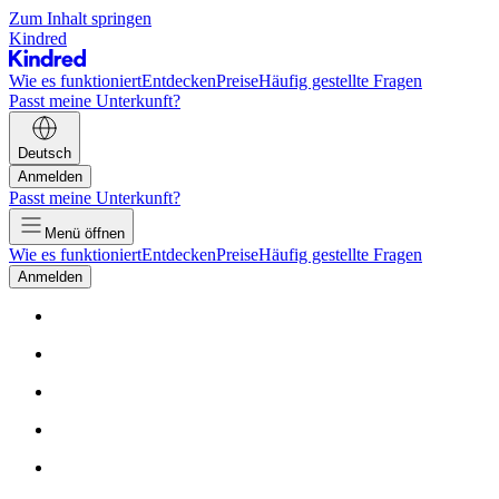
Zum Inhalt springen
Kindred
Wie es funktioniert
Entdecken
Preise
Häufig gestellte Fragen
Passt meine Unterkunft?
Deutsch
Anmelden
Passt meine Unterkunft?
Menü öffnen
Wie es funktioniert
Entdecken
Preise
Häufig gestellte Fragen
Anmelden