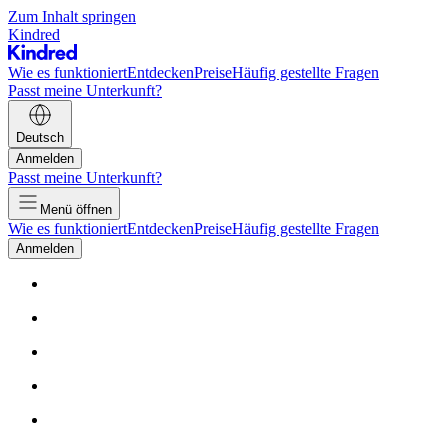
Zum Inhalt springen
Kindred
Wie es funktioniert
Entdecken
Preise
Häufig gestellte Fragen
Passt meine Unterkunft?
Deutsch
Anmelden
Passt meine Unterkunft?
Menü öffnen
Wie es funktioniert
Entdecken
Preise
Häufig gestellte Fragen
Anmelden