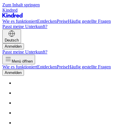
Zum Inhalt springen
Kindred
Wie es funktioniert
Entdecken
Preise
Häufig gestellte Fragen
Passt meine Unterkunft?
Deutsch
Anmelden
Passt meine Unterkunft?
Menü öffnen
Wie es funktioniert
Entdecken
Preise
Häufig gestellte Fragen
Anmelden