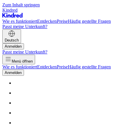
Zum Inhalt springen
Kindred
Wie es funktioniert
Entdecken
Preise
Häufig gestellte Fragen
Passt meine Unterkunft?
Deutsch
Anmelden
Passt meine Unterkunft?
Menü öffnen
Wie es funktioniert
Entdecken
Preise
Häufig gestellte Fragen
Anmelden