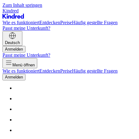
Zum Inhalt springen
Kindred
Wie es funktioniert
Entdecken
Preise
Häufig gestellte Fragen
Passt meine Unterkunft?
Deutsch
Anmelden
Passt meine Unterkunft?
Menü öffnen
Wie es funktioniert
Entdecken
Preise
Häufig gestellte Fragen
Anmelden