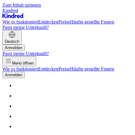
Zum Inhalt springen
Kindred
Wie es funktioniert
Entdecken
Preise
Häufig gestellte Fragen
Passt meine Unterkunft?
Deutsch
Anmelden
Passt meine Unterkunft?
Menü öffnen
Wie es funktioniert
Entdecken
Preise
Häufig gestellte Fragen
Anmelden