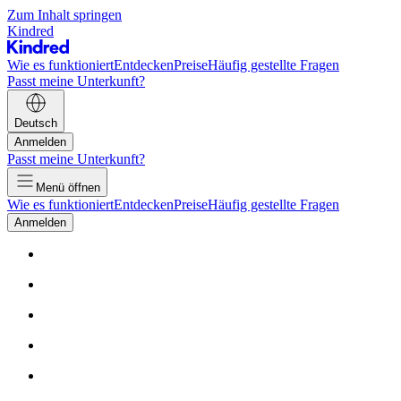
Zum Inhalt springen
Kindred
Wie es funktioniert
Entdecken
Preise
Häufig gestellte Fragen
Passt meine Unterkunft?
Deutsch
Anmelden
Passt meine Unterkunft?
Menü öffnen
Wie es funktioniert
Entdecken
Preise
Häufig gestellte Fragen
Anmelden