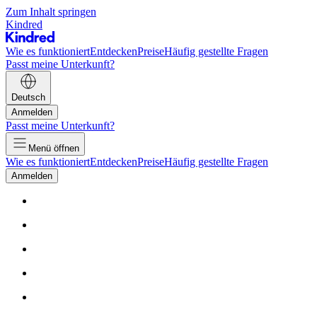
Zum Inhalt springen
Kindred
Wie es funktioniert
Entdecken
Preise
Häufig gestellte Fragen
Passt meine Unterkunft?
Deutsch
Anmelden
Passt meine Unterkunft?
Menü öffnen
Wie es funktioniert
Entdecken
Preise
Häufig gestellte Fragen
Anmelden