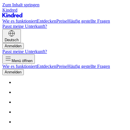
Zum Inhalt springen
Kindred
Wie es funktioniert
Entdecken
Preise
Häufig gestellte Fragen
Passt meine Unterkunft?
Deutsch
Anmelden
Passt meine Unterkunft?
Menü öffnen
Wie es funktioniert
Entdecken
Preise
Häufig gestellte Fragen
Anmelden