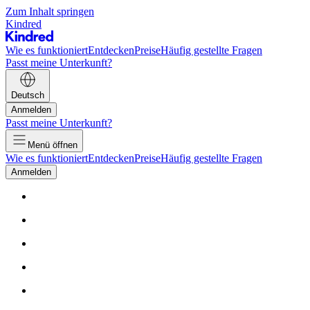
Zum Inhalt springen
Kindred
Wie es funktioniert
Entdecken
Preise
Häufig gestellte Fragen
Passt meine Unterkunft?
Deutsch
Anmelden
Passt meine Unterkunft?
Menü öffnen
Wie es funktioniert
Entdecken
Preise
Häufig gestellte Fragen
Anmelden