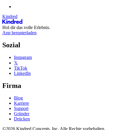
Kindred
Hol dir das volle Erlebnis.
App herunterladen
Sozial
Instagram
𝕏
TikTok
LinkedIn
Firma
Blog
Karriere
Support
Gründer
Drücken
©2026 Kindred Concepts, Inc. Alle Rechte vorbehalten.