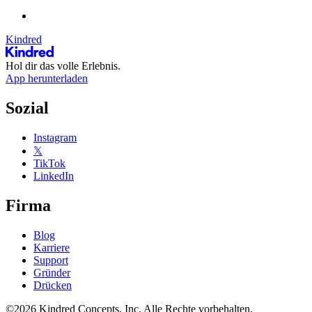
Kindred
Hol dir das volle Erlebnis.
App herunterladen
Sozial
Instagram
𝕏
TikTok
LinkedIn
Firma
Blog
Karriere
Support
Gründer
Drücken
©2026 Kindred Concepts, Inc. Alle Rechte vorbehalten.