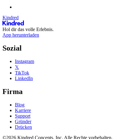
Kindred
Hol dir das volle Erlebnis.
App herunterladen
Sozial
Instagram
𝕏
TikTok
LinkedIn
Firma
Blog
Karriere
Support
Gründer
Drücken
©2026 Kindred Concepts, Inc. Alle Rechte vorbehalten.