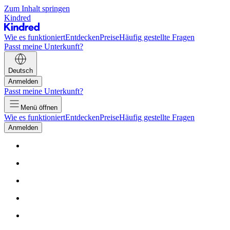
Zum Inhalt springen
Kindred
Wie es funktioniert
Entdecken
Preise
Häufig gestellte Fragen
Passt meine Unterkunft?
Deutsch
Anmelden
Passt meine Unterkunft?
Menü öffnen
Wie es funktioniert
Entdecken
Preise
Häufig gestellte Fragen
Anmelden