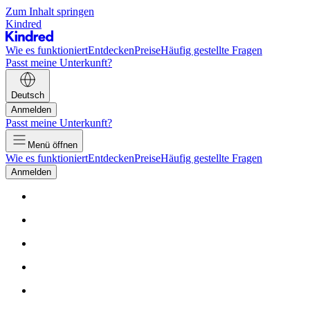
Zum Inhalt springen
Kindred
Wie es funktioniert
Entdecken
Preise
Häufig gestellte Fragen
Passt meine Unterkunft?
Deutsch
Anmelden
Passt meine Unterkunft?
Menü öffnen
Wie es funktioniert
Entdecken
Preise
Häufig gestellte Fragen
Anmelden