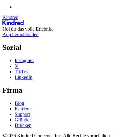
Kindred
Hol dir das volle Erlebnis.
App herunterladen
Sozial
Instagram
𝕏
TikTok
LinkedIn
Firma
Blog
Karriere
Support
Gründer
Drücken
©2026 Kindred Concepts, Inc. Alle Rechte vorbehalten.