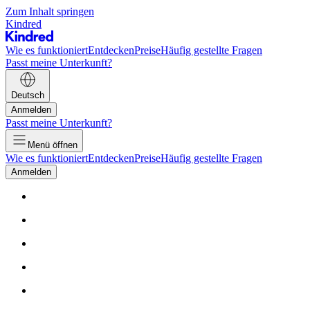
Zum Inhalt springen
Kindred
Wie es funktioniert
Entdecken
Preise
Häufig gestellte Fragen
Passt meine Unterkunft?
Deutsch
Anmelden
Passt meine Unterkunft?
Menü öffnen
Wie es funktioniert
Entdecken
Preise
Häufig gestellte Fragen
Anmelden