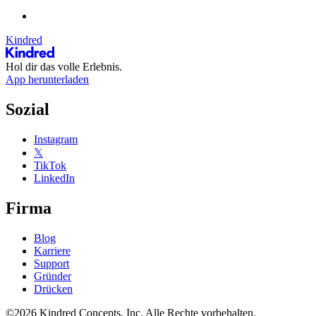
Kindred
Hol dir das volle Erlebnis.
App herunterladen
Sozial
Instagram
𝕏
TikTok
LinkedIn
Firma
Blog
Karriere
Support
Gründer
Drücken
©2026 Kindred Concepts, Inc. Alle Rechte vorbehalten.