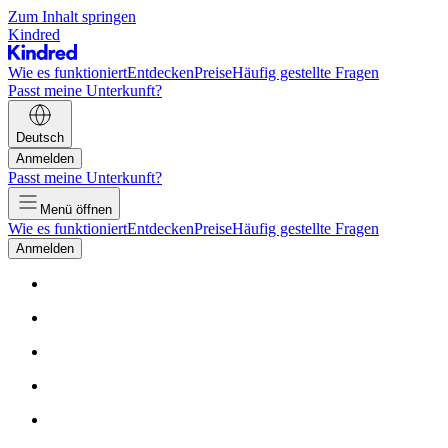
Zum Inhalt springen
Kindred
Wie es funktioniert
Entdecken
Preise
Häufig gestellte Fragen
Passt meine Unterkunft?
Deutsch
Anmelden
Passt meine Unterkunft?
Menü öffnen
Wie es funktioniert
Entdecken
Preise
Häufig gestellte Fragen
Anmelden