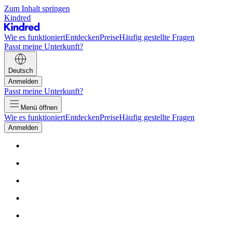
Zum Inhalt springen
Kindred
Wie es funktioniert
Entdecken
Preise
Häufig gestellte Fragen
Passt meine Unterkunft?
Deutsch
Anmelden
Passt meine Unterkunft?
Menü öffnen
Wie es funktioniert
Entdecken
Preise
Häufig gestellte Fragen
Anmelden