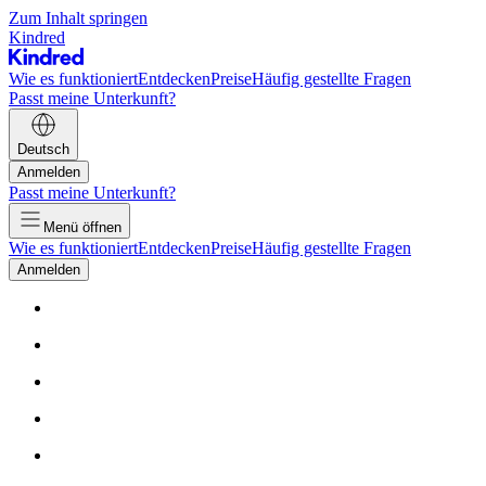
Zum Inhalt springen
Kindred
Wie es funktioniert
Entdecken
Preise
Häufig gestellte Fragen
Passt meine Unterkunft?
Deutsch
Anmelden
Passt meine Unterkunft?
Menü öffnen
Wie es funktioniert
Entdecken
Preise
Häufig gestellte Fragen
Anmelden