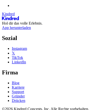
Kindred
Hol dir das volle Erlebnis.
App herunterladen
Sozial
Instagram
𝕏
TikTok
LinkedIn
Firma
Blog
Karriere
Support
Gründer
Drücken
©2026 Kindred Concepts, Inc. Alle Rechte vorbehalten.