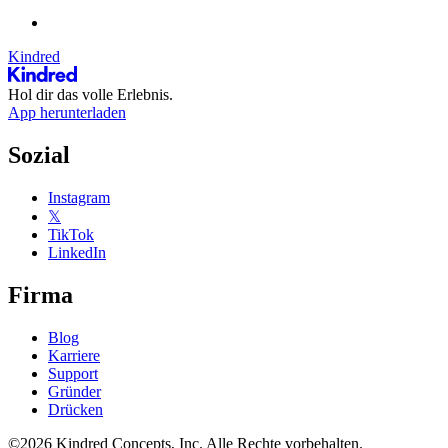
Kindred
Hol dir das volle Erlebnis.
App herunterladen
Sozial
Instagram
𝕏
TikTok
LinkedIn
Firma
Blog
Karriere
Support
Gründer
Drücken
©2026 Kindred Concepts, Inc. Alle Rechte vorbehalten.