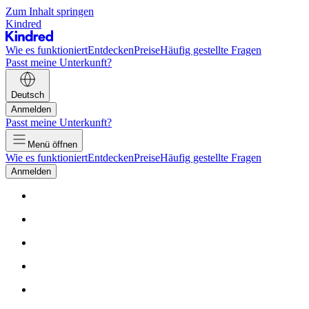
Zum Inhalt springen
Kindred
Wie es funktioniert
Entdecken
Preise
Häufig gestellte Fragen
Passt meine Unterkunft?
Deutsch
Anmelden
Passt meine Unterkunft?
Menü öffnen
Wie es funktioniert
Entdecken
Preise
Häufig gestellte Fragen
Anmelden