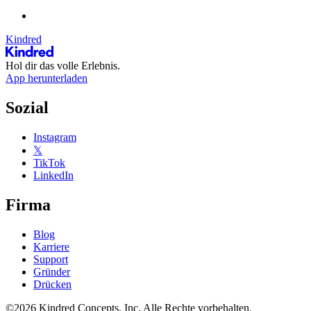
Kindred
Hol dir das volle Erlebnis.
App herunterladen
Sozial
Instagram
𝕏
TikTok
LinkedIn
Firma
Blog
Karriere
Support
Gründer
Drücken
©2026 Kindred Concepts, Inc. Alle Rechte vorbehalten.