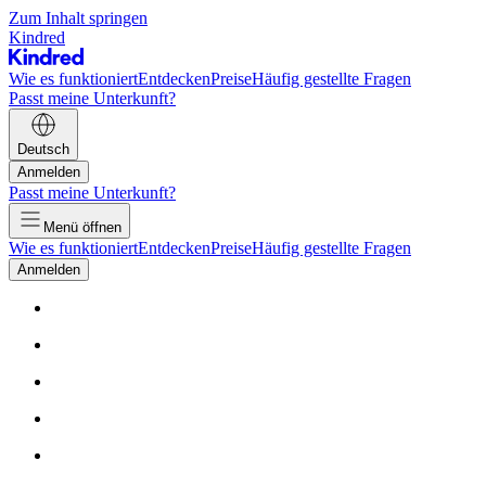
Zum Inhalt springen
Kindred
Wie es funktioniert
Entdecken
Preise
Häufig gestellte Fragen
Passt meine Unterkunft?
Deutsch
Anmelden
Passt meine Unterkunft?
Menü öffnen
Wie es funktioniert
Entdecken
Preise
Häufig gestellte Fragen
Anmelden