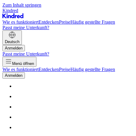
Zum Inhalt springen
Kindred
Wie es funktioniert
Entdecken
Preise
Häufig gestellte Fragen
Passt meine Unterkunft?
Deutsch
Anmelden
Passt meine Unterkunft?
Menü öffnen
Wie es funktioniert
Entdecken
Preise
Häufig gestellte Fragen
Anmelden