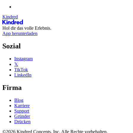
Kindred
Hol dir das volle Erlebnis.
App herunterladen
Sozial
Instagram
𝕏
TikTok
LinkedIn
Firma
Blog
Karriere
Support
Gründer
Drücken
©2026 Kindred Concepts, Inc. Alle Rechte vorbehalten.