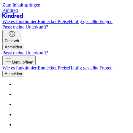
Zum Inhalt springen
Kindred
Wie es funktioniert
Entdecken
Preise
Häufig gestellte Fragen
Passt meine Unterkunft?
Deutsch
Anmelden
Passt meine Unterkunft?
Menü öffnen
Wie es funktioniert
Entdecken
Preise
Häufig gestellte Fragen
Anmelden