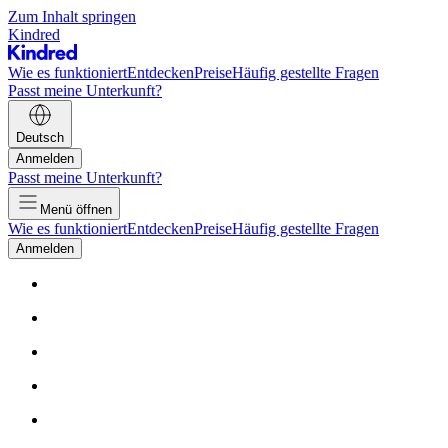
Zum Inhalt springen
Kindred
Wie es funktioniert
Entdecken
Preise
Häufig gestellte Fragen
Passt meine Unterkunft?
Deutsch
Anmelden
Passt meine Unterkunft?
Menü öffnen
Wie es funktioniert
Entdecken
Preise
Häufig gestellte Fragen
Anmelden