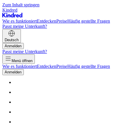
Zum Inhalt springen
Kindred
Wie es funktioniert
Entdecken
Preise
Häufig gestellte Fragen
Passt meine Unterkunft?
Deutsch
Anmelden
Passt meine Unterkunft?
Menü öffnen
Wie es funktioniert
Entdecken
Preise
Häufig gestellte Fragen
Anmelden