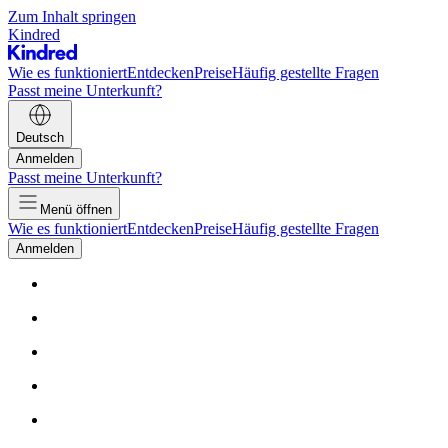
Zum Inhalt springen
Kindred
Wie es funktioniert
Entdecken
Preise
Häufig gestellte Fragen
Passt meine Unterkunft?
Deutsch
Anmelden
Passt meine Unterkunft?
Menü öffnen
Wie es funktioniert
Entdecken
Preise
Häufig gestellte Fragen
Anmelden