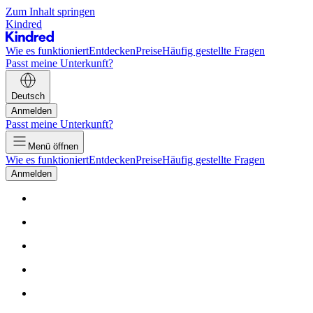
Zum Inhalt springen
Kindred
Wie es funktioniert
Entdecken
Preise
Häufig gestellte Fragen
Passt meine Unterkunft?
Deutsch
Anmelden
Passt meine Unterkunft?
Menü öffnen
Wie es funktioniert
Entdecken
Preise
Häufig gestellte Fragen
Anmelden