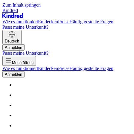
Zum Inhalt springen
Kindred
Wie es funktioniert
Entdecken
Preise
Häufig gestellte Fragen
Passt meine Unterkunft?
Deutsch
Anmelden
Passt meine Unterkunft?
Menü öffnen
Wie es funktioniert
Entdecken
Preise
Häufig gestellte Fragen
Anmelden