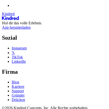
Kindred
Hol dir das volle Erlebnis.
App herunterladen
Sozial
Instagram
𝕏
TikTok
LinkedIn
Firma
Blog
Karriere
Support
Gründer
Drücken
©2026 Kindred Concepts, Inc. Alle Rechte vorbehalten.