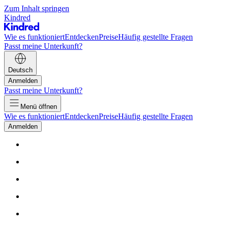
Zum Inhalt springen
Kindred
Wie es funktioniert
Entdecken
Preise
Häufig gestellte Fragen
Passt meine Unterkunft?
Deutsch
Anmelden
Passt meine Unterkunft?
Menü öffnen
Wie es funktioniert
Entdecken
Preise
Häufig gestellte Fragen
Anmelden