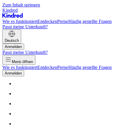
Zum Inhalt springen
Kindred
Wie es funktioniert
Entdecken
Preise
Häufig gestellte Fragen
Passt meine Unterkunft?
Deutsch
Anmelden
Passt meine Unterkunft?
Menü öffnen
Wie es funktioniert
Entdecken
Preise
Häufig gestellte Fragen
Anmelden