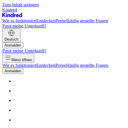
Zum Inhalt springen
Kindred
Wie es funktioniert
Entdecken
Preise
Häufig gestellte Fragen
Passt meine Unterkunft?
Deutsch
Anmelden
Passt meine Unterkunft?
Menü öffnen
Wie es funktioniert
Entdecken
Preise
Häufig gestellte Fragen
Anmelden