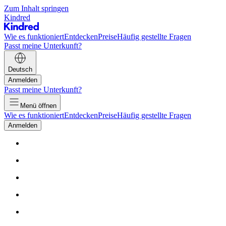
Zum Inhalt springen
Kindred
Wie es funktioniert
Entdecken
Preise
Häufig gestellte Fragen
Passt meine Unterkunft?
Deutsch
Anmelden
Passt meine Unterkunft?
Menü öffnen
Wie es funktioniert
Entdecken
Preise
Häufig gestellte Fragen
Anmelden