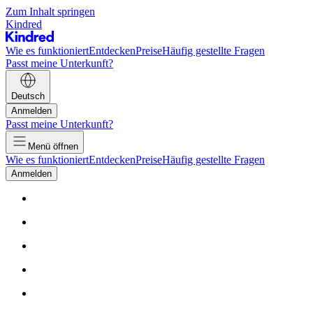
Zum Inhalt springen
Kindred
Wie es funktioniert
Entdecken
Preise
Häufig gestellte Fragen
Passt meine Unterkunft?
Deutsch
Anmelden
Passt meine Unterkunft?
Menü öffnen
Wie es funktioniert
Entdecken
Preise
Häufig gestellte Fragen
Anmelden