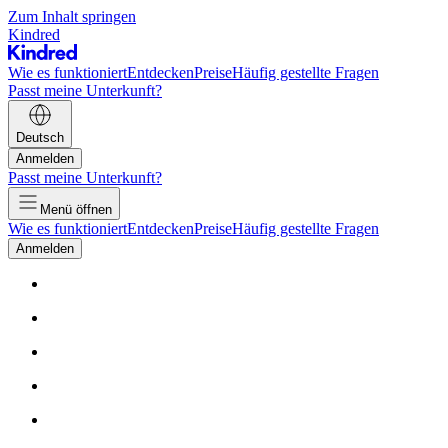
Zum Inhalt springen
Kindred
Wie es funktioniert
Entdecken
Preise
Häufig gestellte Fragen
Passt meine Unterkunft?
Deutsch
Anmelden
Passt meine Unterkunft?
Menü öffnen
Wie es funktioniert
Entdecken
Preise
Häufig gestellte Fragen
Anmelden