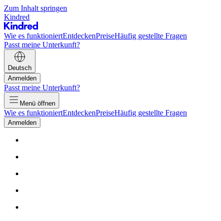
Zum Inhalt springen
Kindred
Wie es funktioniert
Entdecken
Preise
Häufig gestellte Fragen
Passt meine Unterkunft?
Deutsch
Anmelden
Passt meine Unterkunft?
Menü öffnen
Wie es funktioniert
Entdecken
Preise
Häufig gestellte Fragen
Anmelden