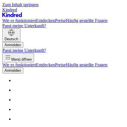
Zum Inhalt springen
Kindred
Wie es funktioniert
Entdecken
Preise
Häufig gestellte Fragen
Passt meine Unterkunft?
Deutsch
Anmelden
Passt meine Unterkunft?
Menü öffnen
Wie es funktioniert
Entdecken
Preise
Häufig gestellte Fragen
Anmelden